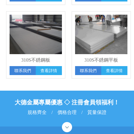
310S不銹鋼板
310S不銹鋼平板
聯系我們
查看詳情
聯系我們
查看詳情
大德金屬專屬優惠 ◇ 注冊會員領福利！
規格齊全 / 價格合理 / 質量保證