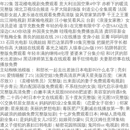
主站蜘蛛池模板：
和部长一起去出差旅日本电影叫什么名字
|
亮剑
16
|
爱情睡醒了25
|
法国空姐3免费高清原声满天星美版百度
|
《淋漓
尽致3》
|
《卖楼销售员》完整版
|
出来面试的妻子免费观看电视剧
|
平步青云
|
黑白配国语版免费观看
|
不系纽扣的女孩
|
现代启示录电影
完整版高清免费
|
白嫩丰满大屁股BBBBB肥波婆
|
美容室的待遇8免
费
|
二十四小时日本中文在线观看
|
五十度灰完整版
|
沧元图59完整版
|
巜交换邻居女朋友4
|
妈妈的职业2全集观看
|
《恋爱女子宿舍》
|
邻家
娇妻
|
星座频道
|
美丽的梦想电影
|
毒医肥尸无删减在线播放第一季
|
乘
风破浪的婚姻免费完整版短剧
|
十七岁免费观看日本
|
神秘人质电视
剧全集41
|
是妈妈是女儿2综艺
|
姑娘荷尔蒙6
|
贝克汉姆任意球集锦
|
遭义子侵犯的寡妇日韩电影
|
秘密花园韩国版
|
鬼同你ot 电视剧
|
师生