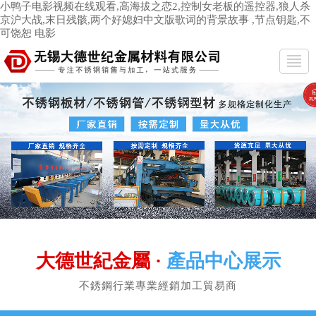
小鸭子电影视频在线观看,高海拔之恋2,控制女老板的遥控器,狼人杀
京沪大战,末日残骸,两个好媳妇中文版歌词的背景故事 ,节点钥匙,不
可饶恕 电影
網站首頁
關于我們
▼
產品中心
▼
加工服務
▼
企業榮譽
▼
大德世紀金屬 ·
產品中心展示
戰略伙伴
▼
不銹鋼行業專業經銷加工貿易商
行業百科