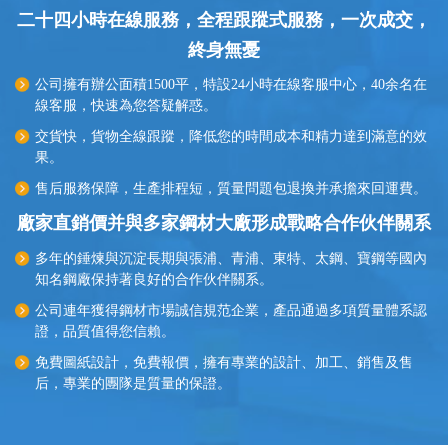
二十四小時在線服務，全程跟蹤式服務，一次成交，
終身無憂
公司擁有辦公面積1500平，特設24小時在線客服中心，40余名在
線客服，快速為您答疑解惑。
交貨快，貨物全線跟蹤，降低您的時間成本和精力達到滿意的效
果。
售后服務保障，生產排程短，質量問題包退換并承擔來回運費。
廠家直銷價并與多家鋼材大廠形成戰略合作伙伴關系
多年的錘煉與沉淀長期與張浦、青浦、東特、太鋼、寶鋼等國內
知名鋼廠保持著良好的合作伙伴關系。
公司連年獲得鋼材市場誠信規范企業，產品通過多項質量體系認
證，品質值得您信賴。
免費圖紙設計，免費報價，擁有專業的設計、加工、銷售及售
后，專業的團隊是質量的保證。