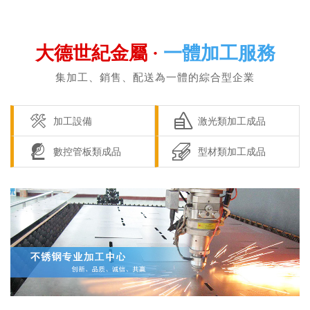
大德世紀金屬 ·
一體加工服務
集加工、銷售、配送為一體的綜合型企業


加工設備
激光類加工成品


數控管板類成品
型材類加工成品