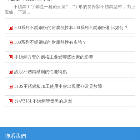
不銹鋼工字鋼是一種截面呈“工”字形的長條狀不銹鋼型材，由上
翼緣、下翼...
300系列不銹鋼板的耐腐蝕性和400系列不銹鋼板相比如何？
300系列不銹鋼板的耐腐蝕性有多強？
不銹鋼方管的價格主要受哪些因素的影響
說說不銹鋼槽鋼的性能特點
310S不銹鋼板加工使用中會出現哪些常見故障
分析316L不銹鋼管發黑的原因
聯系我們