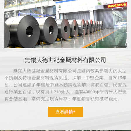
無錫大德世紀金屬材料有限公司
無錫大德世紀金屬材料有限公司是國內較具影響力的大型
不銹鋼及特種金屬材料現貨流通、深加工中堅企業。自2015年
起，公司連續多年穩居中國不銹鋼現貨加工貿易百強、民營流
通行業五百強，現有員工210余人，擁有40000余平方米大型現
貨倉儲基地，常備充足現貨庫存；年度銷售額突破65億元，市
場體量穩居華東特種鋼材流通領域優勢位次。
查看詳情+