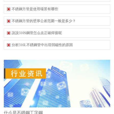
不銹鋼方管是使用場景有哪些
不銹鋼方管的壁厚公差范圍一般是多少？
說說310S鋼管怎么去正確焊接呢
分析316L不銹鋼管中出現弱磁性的原因
什么是不銹鋼工字鋼